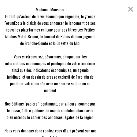
Skip
Coronavirus
to
Madame, Monsieur,

content
En raison de l'épidémie du Covid-19, nous avons décidé de vous offrir
En tant qu’acteur de la vie économique régionale, le groupe 
l'ensemble des contenus de nos 3 journaux, en guise de solidarité.
ForumEco a le plaisir de vous annoncer le lancement de ses 
nouvelles plateformes en ligne pour ses titres Les Petites 
menu
Affiches Matot-Braine, Le Journal du Palais de bourgogne et 
de Franche-Comté et la Gazette du Midi.

Vous y retrouverez, désormais, chaque jour, les 
informations économiques et juridiques de votre territoire 
ainsi que des indicateurs économiques, un agenda 
des
Entreprise
Après les intempéries, le golf
Ent
juridique, et un dessin de presse exclusif de Faro afin de 
ponctuer votre journée avec un sourire si utile en ce 
de Reims regarde devant
Alor
moment.

vers
Le Golf de Reims a été le théâtre de nombreux ravages
actu
dans
et destructions dus à la tempête qui a touché la région,
Nos éditions "papiers"  continuant, par ailleurs, comme par 
from
r le
le 19 juin dernier. Deux mois après, l’établissement se
le passé, à être publiées de manière hebdomadaire avec 
relève et [...]
bien entendu le cahier des annonces légales de la région.

Nous vous donnons donc rendez-vous dès à présent sur nos 