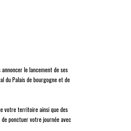
guise de solidarité.
Abonnez-vous
ire le journal
Mon compte
Recherche
pour
s annoncer le lancement de ses 
:
al du Palais de bourgogne et de 
Derniers articles
Un fromage plus écolo
 votre territoire ainsi que des 
n de ponctuer votre journée avec 
Après les intempéries, le golf de Reims regarde