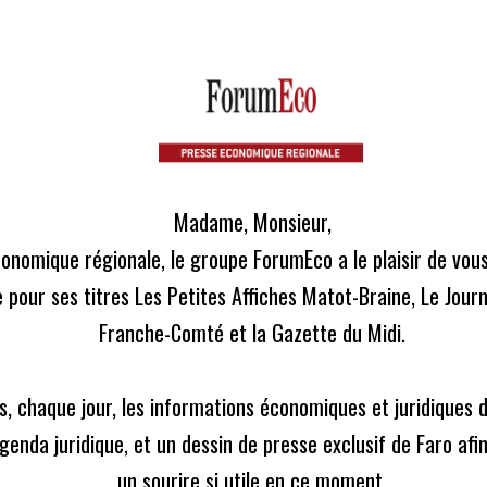
écidé de vous offrir l'ensemble des contenus de nos 3 journaux, en 
L
Madame, Monsieur,

ICLES
ACTUS LÉGALES
CONTACT
conomique régionale, le groupe ForumEco a le plaisir de vou
 pour ses titres Les Petites Affiches Matot-Braine, Le Journ
Franche-Comté et la Gazette du Midi.

femmes innovatrices 2021
, chaque jour, les informations économiques et juridiques de
enda juridique, et un dessin de presse exclusif de Faro afi
un sourire si utile en ce moment.
