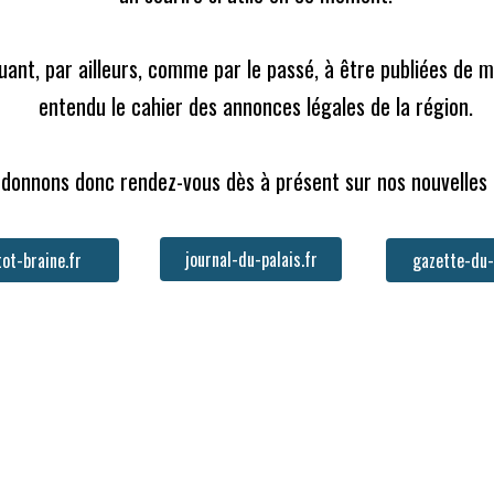
nuant, par ailleurs, comme par le passé, à être publiées de 
entendu le cahier des annonces légales de la région.

donnons donc rendez-vous dès à présent sur nos nouvelles
journal-du-palais.fr
gazette-du-
ot-braine.fr
n d’encourager l’innovation dans des domaines où
 être résolus.