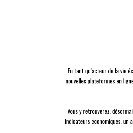
Skip
Coronavirus
to
En raison de l'épidémie du Covid-19, nous avons d
content
ART
En tant qu’acteur de la vie é
nouvelles plateformes en ligne
Innovation
Le prix européen pour les 
Vous y retrouverez, désormais
Le
26/04 à 09:00
indicateurs économiques, un ag