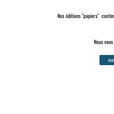
Nos éditions "papiers"  conti
Nous vous 
mat
A-
A+
Les prix Horizon Europe ont pour ambitio
d’importants problèmes sociétaux doivent