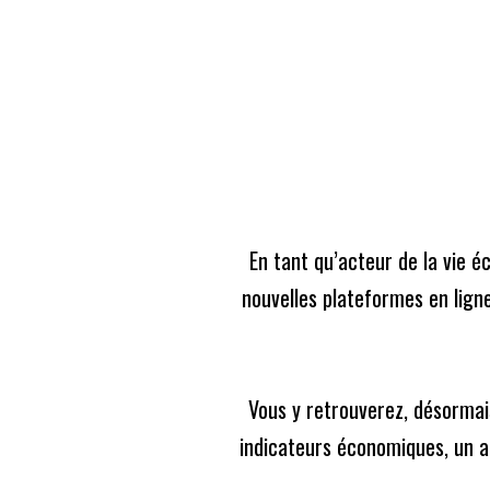
Skip
to
content
Abonnez-vous
En tant qu’acteur de la vie é
nouvelles plateformes en ligne
Vous y retrouverez, désormais
Sélectionnez le journal auquel vous souhait
indicateurs économiques, un ag
Vous aurez également accès aux contenus 