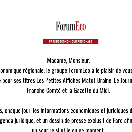
Madame, Monsieur,

conomique régionale, le groupe ForumEco a le plaisir de vou
 pour ses titres Les Petites Affiches Matot-Braine, Le Journ
Franche-Comté et la Gazette du Midi.

, chaque jour, les informations économiques et juridiques de
ez être rattaché, cela permet de personnaliser le contenu en fon
enda juridique, et un dessin de presse exclusif de Faro afi
des autres journaux.
un sourire si utile en ce moment.
