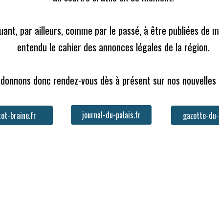
nuant, par ailleurs, comme par le passé, à être publiées de 
entendu le cahier des annonces légales de la région.

donnons donc rendez-vous dès à présent sur nos nouvelles
b)
-
20
€
/
1 an
 et papier)
-
40
€
/
1 an
journal-du-palais.fr
gazette-du-
ot-braine.fr
près avoir confirmé votre adresse de messagerie.