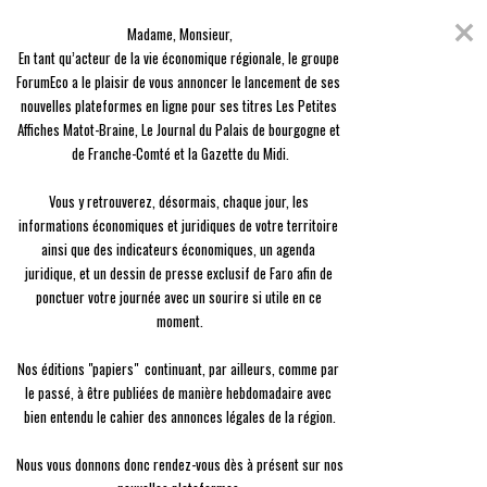
Skip
Coronavirus
to
Madame, Monsieur,

content
En raison de l'épidémie du Covid-19, nous avons décidé de vous offrir
En tant qu’acteur de la vie économique régionale, le groupe 
l'ensemble des contenus de nos 3 journaux, en guise de solidarité.
ForumEco a le plaisir de vous annoncer le lancement de ses 
nouvelles plateformes en ligne pour ses titres Les Petites 
menu
Affiches Matot-Braine, Le Journal du Palais de bourgogne et 
de Franche-Comté et la Gazette du Midi.

Vous y retrouverez, désormais, chaque jour, les 
informations économiques et juridiques de votre territoire 
ainsi que des indicateurs économiques, un agenda 
Agriculture
juridique, et un dessin de presse exclusif de Faro afin de 
Thématique :
Agriculture
ponctuer votre journée avec un sourire si utile en ce 
moment.

Regroupe les articles de la thématique agriculture
Nos éditions "papiers"  continuant, par ailleurs, comme par 
le passé, à être publiées de manière hebdomadaire avec 
Agriculture
Culturales : l’agriculture de
bien entendu le cahier des annonces légales de la région.

demain sera 4.0
Nous vous donnons donc rendez-vous dès à présent sur nos 