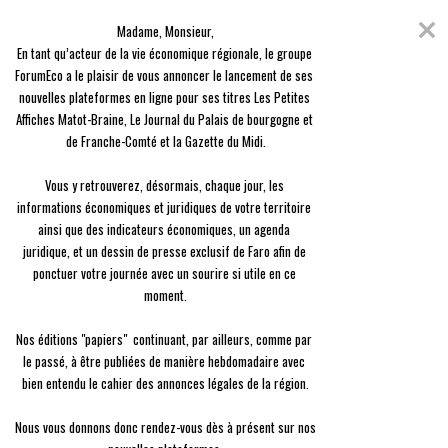
Skip
Coronavirus
to
Madame, Monsieur,

content
En raison de l'épidémie du Covid-19, nous avons décidé de vous offrir
En tant qu’acteur de la vie économique régionale, le groupe 
l'ensemble des contenus de nos 3 journaux, en guise de solidarité.
ForumEco a le plaisir de vous annoncer le lancement de ses 
nouvelles plateformes en ligne pour ses titres Les Petites 
menu
Affiches Matot-Braine, Le Journal du Palais de bourgogne et 
de Franche-Comté et la Gazette du Midi.

Vous y retrouverez, désormais, chaque jour, les 
informations économiques et juridiques de votre territoire 
ainsi que des indicateurs économiques, un agenda 
Emploi
juridique, et un dessin de presse exclusif de Faro afin de 
Thématique :
Emploi
ponctuer votre journée avec un sourire si utile en ce 
moment.

Regroupe les articles de la thématique emploi
Nos éditions "papiers"  continuant, par ailleurs, comme par 
le passé, à être publiées de manière hebdomadaire avec 
Emploi
Assurance chômage : une réforme en
bien entendu le cahier des annonces légales de la région.

trois points
Nous vous donnons donc rendez-vous dès à présent sur nos 