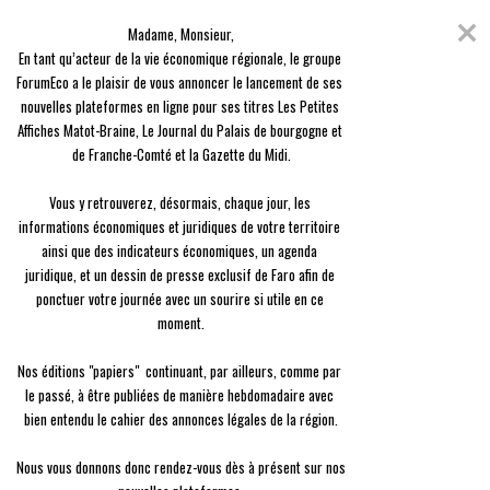
Skip
Coronavirus
to
Madame, Monsieur,

content
En raison de l'épidémie du Covid-19, nous avons décidé de vous offrir
En tant qu’acteur de la vie économique régionale, le groupe 
l'ensemble des contenus de nos 3 journaux, en guise de solidarité.
ForumEco a le plaisir de vous annoncer le lancement de ses 
nouvelles plateformes en ligne pour ses titres Les Petites 
menu
Affiches Matot-Braine, Le Journal du Palais de bourgogne et 
de Franche-Comté et la Gazette du Midi.

Vous y retrouverez, désormais, chaque jour, les 
informations économiques et juridiques de votre territoire 
ainsi que des indicateurs économiques, un agenda 
Emploi
juridique, et un dessin de presse exclusif de Faro afin de 
Thématique :
Emploi
ponctuer votre journée avec un sourire si utile en ce 
moment.

Regroupe les articles de la thématique emploi
Nos éditions "papiers"  continuant, par ailleurs, comme par 
le passé, à être publiées de manière hebdomadaire avec 
Emploi
Cap Emploi 51 se mobilise pour
bien entendu le cahier des annonces légales de la région.

l’insertion
Nous vous donnons donc rendez-vous dès à présent sur nos 