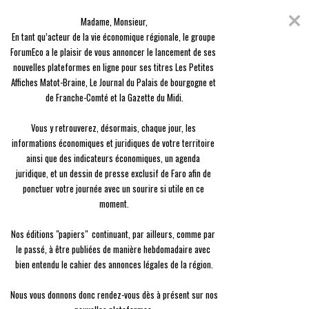
Skip
Coronavirus
to
Madame, Monsieur,

content
En raison de l'épidémie du Covid-19, nous avons décidé de vous offrir
En tant qu’acteur de la vie économique régionale, le groupe 
l'ensemble des contenus de nos 3 journaux, en guise de solidarité.
ForumEco a le plaisir de vous annoncer le lancement de ses 
nouvelles plateformes en ligne pour ses titres Les Petites 
menu
Affiches Matot-Braine, Le Journal du Palais de bourgogne et 
de Franche-Comté et la Gazette du Midi.

Vous y retrouverez, désormais, chaque jour, les 
informations économiques et juridiques de votre territoire 
ainsi que des indicateurs économiques, un agenda 
Agenda
Comment devenir une entreprise à mission?
juridique, et un dessin de presse exclusif de Faro afin de 
Comment devenir une entreprise à mission?
ponctuer votre journée avec un sourire si utile en ce 
moment.

A-
A+
Nos éditions "papiers"  continuant, par ailleurs, comme par 
06
Jul
le passé, à être publiées de manière hebdomadaire avec 
La loi Pacte (Plan d’action pour la croissance et la
bien entendu le cahier des annonces légales de la région.

transformation des entreprises) présente une mesure visant à
valoriser les entreprises qui poursuivent des objectifs sociaux
Nous vous donnons donc rendez-vous dès à présent sur nos 
et environnementaux via la création du statut d’entreprise à