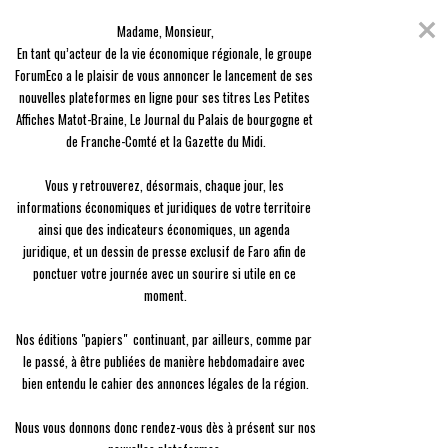
Skip
Coronavirus
to
Madame, Monsieur,

content
En raison de l'épidémie du Covid-19, nous avons décidé de vous offrir
En tant qu’acteur de la vie économique régionale, le groupe 
l'ensemble des contenus de nos 3 journaux, en guise de solidarité.
ForumEco a le plaisir de vous annoncer le lancement de ses 
nouvelles plateformes en ligne pour ses titres Les Petites 
menu
Affiches Matot-Braine, Le Journal du Palais de bourgogne et 
de Franche-Comté et la Gazette du Midi.

Vous y retrouverez, désormais, chaque jour, les 
informations économiques et juridiques de votre territoire 
ainsi que des indicateurs économiques, un agenda 
Dépêches
Castres-Mazamet Technopole, partenaire du concours régional « La Start’up est dans le
juridique, et un dessin de presse exclusif de Faro afin de 
Pré-Occitanie »
ponctuer votre journée avec un sourire si utile en ce 
Castres-Mazamet Technopole, partenaire du concours
régional « La Start’up est dans le Pré-Occitanie »
moment.

Nos éditions "papiers"  continuant, par ailleurs, comme par 
A-
A+
le passé, à être publiées de manière hebdomadaire avec 
bien entendu le cahier des annonces légales de la région.

23/08
14:30
Organisé par le Réso IP+ by Ad’Occ, ce concours régional
Nous vous donnons donc rendez-vous dès à présent sur nos 
intitulé « La start’up est dans le pré Occitanie », dont la