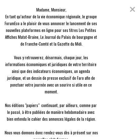
Skip
Coronavirus
to
Madame, Monsieur,

content
En raison de l'épidémie du Covid-19, nous avons décidé de vous offrir
En tant qu’acteur de la vie économique régionale, le groupe 
l'ensemble des contenus de nos 3 journaux, en guise de solidarité.
ForumEco a le plaisir de vous annoncer le lancement de ses 
nouvelles plateformes en ligne pour ses titres Les Petites 
menu
Affiches Matot-Braine, Le Journal du Palais de bourgogne et 
de Franche-Comté et la Gazette du Midi.

Vous y retrouverez, désormais, chaque jour, les 
informations économiques et juridiques de votre territoire 
ainsi que des indicateurs économiques, un agenda 
Entreprise
juridique, et un dessin de presse exclusif de Faro afin de 
Un fromage plus écolo
ponctuer votre journée avec un sourire si utile en ce 
moment.

Nadège Hubert
Le
23/08 à 09:05
Nos éditions "papiers"  continuant, par ailleurs, comme par 
le passé, à être publiées de manière hebdomadaire avec 
bien entendu le cahier des annonces légales de la région.

Nous vous donnons donc rendez-vous dès à présent sur nos 