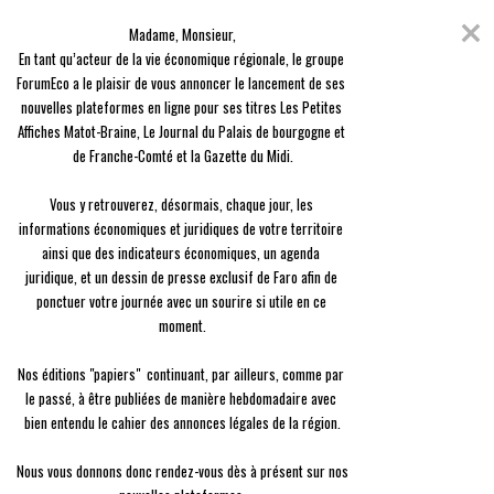
Skip
Coronavirus
to
Madame, Monsieur,

content
En raison de l'épidémie du Covid-19, nous avons décidé de vous offrir
En tant qu’acteur de la vie économique régionale, le groupe 
l'ensemble des contenus de nos 3 journaux, en guise de solidarité.
ForumEco a le plaisir de vous annoncer le lancement de ses 
nouvelles plateformes en ligne pour ses titres Les Petites 
menu
Affiches Matot-Braine, Le Journal du Palais de bourgogne et 
de Franche-Comté et la Gazette du Midi.

Vous y retrouverez, désormais, chaque jour, les 
informations économiques et juridiques de votre territoire 
ainsi que des indicateurs économiques, un agenda 
Entreprise
juridique, et un dessin de presse exclusif de Faro afin de 
Thématique :
Entreprise
ponctuer votre journée avec un sourire si utile en ce 
moment.

Regroupe les articles de la thématique entreprise
Nos éditions "papiers"  continuant, par ailleurs, comme par 
le passé, à être publiées de manière hebdomadaire avec 
Entreprise
Village by CA : « le bébé grandit
bien entendu le cahier des annonces légales de la région.

vite, les parents sont ravis ! »
Nous vous donnons donc rendez-vous dès à présent sur nos 