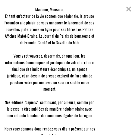
Skip
Coronavirus
to
Madame, Monsieur,

content
En raison de l'épidémie du Covid-19, nous avons décidé de vous offrir
En tant qu’acteur de la vie économique régionale, le groupe 
l'ensemble des contenus de nos 3 journaux, en guise de solidarité.
ForumEco a le plaisir de vous annoncer le lancement de ses 
nouvelles plateformes en ligne pour ses titres Les Petites 
menu
Affiches Matot-Braine, Le Journal du Palais de bourgogne et 
de Franche-Comté et la Gazette du Midi.

Vous y retrouverez, désormais, chaque jour, les 
informations économiques et juridiques de votre territoire 
ainsi que des indicateurs économiques, un agenda 
Entreprise
juridique, et un dessin de presse exclusif de Faro afin de 
Thématique :
Entreprise
ponctuer votre journée avec un sourire si utile en ce 
moment.

Regroupe les articles de la thématique entreprise
Nos éditions "papiers"  continuant, par ailleurs, comme par 
le passé, à être publiées de manière hebdomadaire avec 
Entreprise
Marne Metal Concept : la
bien entendu le cahier des annonces légales de la région.

renaissance de PCH
Nous vous donnons donc rendez-vous dès à présent sur nos 