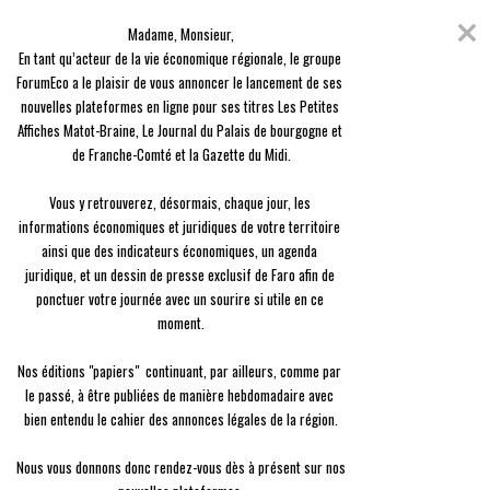
Skip
Coronavirus
to
Madame, Monsieur,

content
En raison de l'épidémie du Covid-19, nous avons décidé de vous offrir
En tant qu’acteur de la vie économique régionale, le groupe 
l'ensemble des contenus de nos 3 journaux, en guise de solidarité.
ForumEco a le plaisir de vous annoncer le lancement de ses 
nouvelles plateformes en ligne pour ses titres Les Petites 
menu
Affiches Matot-Braine, Le Journal du Palais de bourgogne et 
de Franche-Comté et la Gazette du Midi.

Vous y retrouverez, désormais, chaque jour, les 
informations économiques et juridiques de votre territoire 
ainsi que des indicateurs économiques, un agenda 
Fiscalité
juridique, et un dessin de presse exclusif de Faro afin de 
L’agenda juridique et fiscal – Novembre
ponctuer votre journée avec un sourire si utile en ce 
moment.

Le
02/11 à 09:00
Nos éditions "papiers"  continuant, par ailleurs, comme par 
le passé, à être publiées de manière hebdomadaire avec 
bien entendu le cahier des annonces légales de la région.

Nous vous donnons donc rendez-vous dès à présent sur nos 