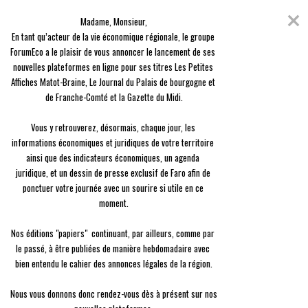
Skip
Coronavirus
to
Madame, Monsieur,

content
En raison de l'épidémie du Covid-19, nous avons décidé de vous offrir
En tant qu’acteur de la vie économique régionale, le groupe 
l'ensemble des contenus de nos 3 journaux, en guise de solidarité.
ForumEco a le plaisir de vous annoncer le lancement de ses 
nouvelles plateformes en ligne pour ses titres Les Petites 
menu
Affiches Matot-Braine, Le Journal du Palais de bourgogne et 
de Franche-Comté et la Gazette du Midi.

Vous y retrouverez, désormais, chaque jour, les 
informations économiques et juridiques de votre territoire 
ainsi que des indicateurs économiques, un agenda 
Portrait
juridique, et un dessin de presse exclusif de Faro afin de 
France Charruyer
Une robe noire singulière
ponctuer votre journée avec un sourire si utile en ce 
moment.

Jennifer Legeron
Le
28/06 à 09:00
Nos éditions "papiers"  continuant, par ailleurs, comme par 
le passé, à être publiées de manière hebdomadaire avec 
bien entendu le cahier des annonces légales de la région.

Nous vous donnons donc rendez-vous dès à présent sur nos 