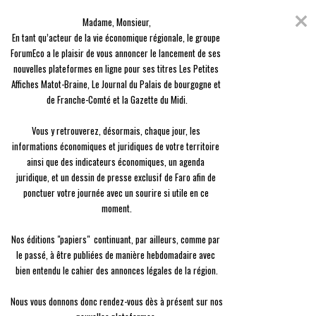
Skip
Coronavirus
to
Madame, Monsieur,

content
En raison de l'épidémie du Covid-19, nous avons décidé de vous offrir
En tant qu’acteur de la vie économique régionale, le groupe 
l'ensemble des contenus de nos 3 journaux, en guise de solidarité.
ForumEco a le plaisir de vous annoncer le lancement de ses 
nouvelles plateformes en ligne pour ses titres Les Petites 
menu
Affiches Matot-Braine, Le Journal du Palais de bourgogne et 
de Franche-Comté et la Gazette du Midi.

Vous y retrouverez, désormais, chaque jour, les 
informations économiques et juridiques de votre territoire 
ainsi que des indicateurs économiques, un agenda 
Entreprise
juridique, et un dessin de presse exclusif de Faro afin de 
Un parfum de succès pour La petite Madeleine
ponctuer votre journée avec un sourire si utile en ce 
moment.

Laurent Locurcio
Le
12/04 à 09:00
Nos éditions "papiers"  continuant, par ailleurs, comme par 
le passé, à être publiées de manière hebdomadaire avec 
bien entendu le cahier des annonces légales de la région.

Nous vous donnons donc rendez-vous dès à présent sur nos 