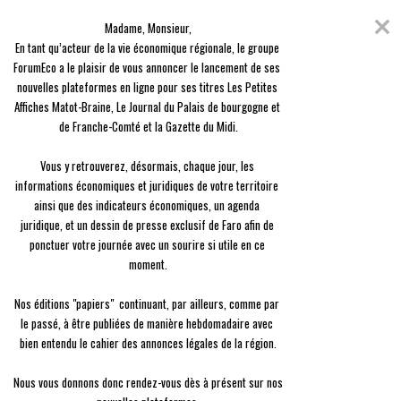
Skip
Coronavirus
to
Madame, Monsieur,

content
En raison de l'épidémie du Covid-19, nous avons décidé de vous offrir
En tant qu’acteur de la vie économique régionale, le groupe 
l'ensemble des contenus de nos 3 journaux, en guise de solidarité.
ForumEco a le plaisir de vous annoncer le lancement de ses 
nouvelles plateformes en ligne pour ses titres Les Petites 
menu
Affiches Matot-Braine, Le Journal du Palais de bourgogne et 
de Franche-Comté et la Gazette du Midi.

Vous y retrouverez, désormais, chaque jour, les 
informations économiques et juridiques de votre territoire 
ainsi que des indicateurs économiques, un agenda 
Emploi
juridique, et un dessin de presse exclusif de Faro afin de 
Un marché dynamique et en quête de compétences
ponctuer votre journée avec un sourire si utile en ce 
moment.

Berty Robert
Le
06/03 à 10:20
Nos éditions "papiers"  continuant, par ailleurs, comme par 
le passé, à être publiées de manière hebdomadaire avec 
bien entendu le cahier des annonces légales de la région.

Nous vous donnons donc rendez-vous dès à présent sur nos 