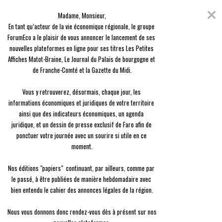
Skip
Coronavirus
to
Madame, Monsieur,

content
En raison de l'épidémie du Covid-19, nous avons décidé de vous offrir
En tant qu’acteur de la vie économique régionale, le groupe 
l'ensemble des contenus de nos 3 journaux, en guise de solidarité.
ForumEco a le plaisir de vous annoncer le lancement de ses 
nouvelles plateformes en ligne pour ses titres Les Petites 
menu
Affiches Matot-Braine, Le Journal du Palais de bourgogne et 
de Franche-Comté et la Gazette du Midi.

Vous y retrouverez, désormais, chaque jour, les 
informations économiques et juridiques de votre territoire 
ainsi que des indicateurs économiques, un agenda 
Entreprise
juridique, et un dessin de presse exclusif de Faro afin de 
Pryntec primé pour sa borne de vidéoprotection mobile
ponctuer votre journée avec un sourire si utile en ce 
moment.

Antonin Tabard
Le
22/02 à 09:01
Nos éditions "papiers"  continuant, par ailleurs, comme par 
le passé, à être publiées de manière hebdomadaire avec 
bien entendu le cahier des annonces légales de la région.

Nous vous donnons donc rendez-vous dès à présent sur nos 