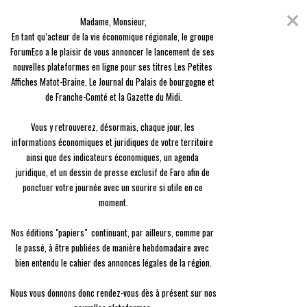
Skip
Coronavirus
to
Madame, Monsieur,

content
En raison de l'épidémie du Covid-19, nous avons décidé de vous offrir
En tant qu’acteur de la vie économique régionale, le groupe 
l'ensemble des contenus de nos 3 journaux, en guise de solidarité.
ForumEco a le plaisir de vous annoncer le lancement de ses 
nouvelles plateformes en ligne pour ses titres Les Petites 
menu
Affiches Matot-Braine, Le Journal du Palais de bourgogne et 
de Franche-Comté et la Gazette du Midi.

Vous y retrouverez, désormais, chaque jour, les 
informations économiques et juridiques de votre territoire 
ainsi que des indicateurs économiques, un agenda 
Portrait
juridique, et un dessin de presse exclusif de Faro afin de 
Philippe Ropers.
L’excellence au service du réel
ponctuer votre journée avec un sourire si utile en ce 
moment.

Berty Robert
Le
25/02 à 18:06
Nos éditions "papiers"  continuant, par ailleurs, comme par 
le passé, à être publiées de manière hebdomadaire avec 
bien entendu le cahier des annonces légales de la région.

Nous vous donnons donc rendez-vous dès à présent sur nos 