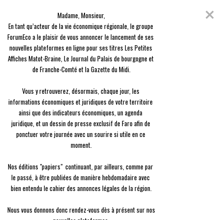
Skip
Coronavirus
to
Madame, Monsieur,

content
En raison de l'épidémie du Covid-19, nous avons décidé de vous offrir
En tant qu’acteur de la vie économique régionale, le groupe 
l'ensemble des contenus de nos 3 journaux, en guise de solidarité.
ForumEco a le plaisir de vous annoncer le lancement de ses 
nouvelles plateformes en ligne pour ses titres Les Petites 
menu
Affiches Matot-Braine, Le Journal du Palais de bourgogne et 
de Franche-Comté et la Gazette du Midi.

Vous y retrouverez, désormais, chaque jour, les 
informations économiques et juridiques de votre territoire 
ainsi que des indicateurs économiques, un agenda 
Entreprise
juridique, et un dessin de presse exclusif de Faro afin de 
Les droïdes de Soben, débarquent en ville et dans les
ponctuer votre journée avec un sourire si utile en ce 
usines
moment.

Marc Pouiol
Le
30/03 à 12:36
Nos éditions "papiers"  continuant, par ailleurs, comme par 
le passé, à être publiées de manière hebdomadaire avec 
bien entendu le cahier des annonces légales de la région.

Nous vous donnons donc rendez-vous dès à présent sur nos 