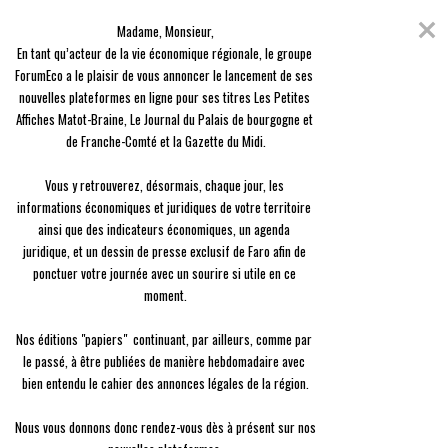
Skip
Coronavirus
to
Madame, Monsieur,

content
En raison de l'épidémie du Covid-19, nous avons décidé de vous offrir
En tant qu’acteur de la vie économique régionale, le groupe 
l'ensemble des contenus de nos 3 journaux, en guise de solidarité.
ForumEco a le plaisir de vous annoncer le lancement de ses 
nouvelles plateformes en ligne pour ses titres Les Petites 
menu
Affiches Matot-Braine, Le Journal du Palais de bourgogne et 
de Franche-Comté et la Gazette du Midi.

Vous y retrouverez, désormais, chaque jour, les 
informations économiques et juridiques de votre territoire 
ainsi que des indicateurs économiques, un agenda 
Viticulture
juridique, et un dessin de presse exclusif de Faro afin de 
Les bouteilles à valeur ajoutée voyagent bien
ponctuer votre journée avec un sourire si utile en ce 
moment.

Gérard Delenclos
Le
07/05 à 10:56
Nos éditions "papiers"  continuant, par ailleurs, comme par 
le passé, à être publiées de manière hebdomadaire avec 
bien entendu le cahier des annonces légales de la région.

Nous vous donnons donc rendez-vous dès à présent sur nos 