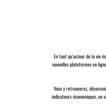
Skip
Coronavirus
to
En raison de l'épidémie du Covid-19, nous avons d
content
ART
En tant qu’acteur de la vie é
nouvelles plateformes en ligne
Portrait
Arnaud Orsel
Le vin comme u
Vous y retrouverez, désormais
Antonin Tabard
Le
19/07 à 09:00
indicateurs économiques, un ag