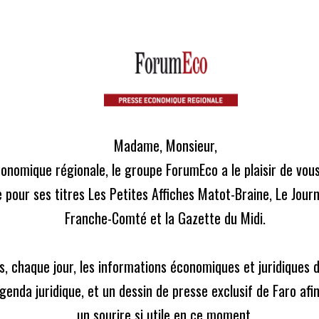
écidé de vous offrir l'ensemble des contenus de nos 3 journaux, en 
L
Madame, Monsieur,

ICLES
ACTUS LÉGALES
CONTACT
conomique régionale, le groupe ForumEco a le plaisir de vou
 pour ses titres Les Petites Affiches Matot-Braine, Le Journ
Franche-Comté et la Gazette du Midi.

ne évidence
, chaque jour, les informations économiques et juridiques de
enda juridique, et un dessin de presse exclusif de Faro afi
un sourire si utile en ce moment.
