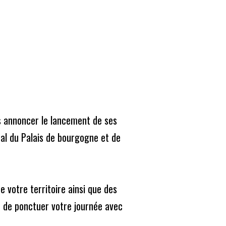
guise de solidarité.
Abonnez-vous
ire le journal
Mon compte
Recherche
pour
s annoncer le lancement de ses 
:
al du Palais de bourgogne et de 
Derniers articles
Un fromage plus écolo
 votre territoire ainsi que des 
n de ponctuer votre journée avec 
Après les intempéries, le golf de Reims regarde