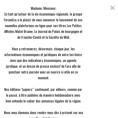
Skip
Coronavirus
to
Madame, Monsieur,

content
En raison de l'épidémie du Covid-19, nous avons décidé de vous offrir
En tant qu’acteur de la vie économique régionale, le groupe 
l'ensemble des contenus de nos 3 journaux, en guise de solidarité.
ForumEco a le plaisir de vous annoncer le lancement de ses 
nouvelles plateformes en ligne pour ses titres Les Petites 
menu
Affiches Matot-Braine, Le Journal du Palais de bourgogne et 
de Franche-Comté et la Gazette du Midi.

Vous y retrouverez, désormais, chaque jour, les 
informations économiques et juridiques de votre territoire 
ainsi que des indicateurs économiques, un agenda 
Agriculture
juridique, et un dessin de presse exclusif de Faro afin de 
Ils veulent l’amour pour le pré
ponctuer votre journée avec un sourire si utile en ce 
moment.

Militine Guinet
Le
25/11 à 16:37
Nos éditions "papiers"  continuant, par ailleurs, comme par 
le passé, à être publiées de manière hebdomadaire avec 
bien entendu le cahier des annonces légales de la région.

Nous vous donnons donc rendez-vous dès à présent sur nos 