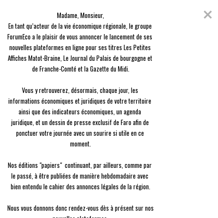
Skip
Coronavirus
to
Madame, Monsieur,

content
En raison de l'épidémie du Covid-19, nous avons décidé de vous offrir
En tant qu’acteur de la vie économique régionale, le groupe 
l'ensemble des contenus de nos 3 journaux, en guise de solidarité.
ForumEco a le plaisir de vous annoncer le lancement de ses 
nouvelles plateformes en ligne pour ses titres Les Petites 
menu
Affiches Matot-Braine, Le Journal du Palais de bourgogne et 
de Franche-Comté et la Gazette du Midi.

Vous y retrouverez, désormais, chaque jour, les 
informations économiques et juridiques de votre territoire 
ainsi que des indicateurs économiques, un agenda 
Innovation
juridique, et un dessin de presse exclusif de Faro afin de 
Gamotel réinvente l’escape game
ponctuer votre journée avec un sourire si utile en ce 
moment.

Antonin Tabard
Le
29/06 à 16:09
Nos éditions "papiers"  continuant, par ailleurs, comme par 
le passé, à être publiées de manière hebdomadaire avec 
bien entendu le cahier des annonces légales de la région.

Nous vous donnons donc rendez-vous dès à présent sur nos 