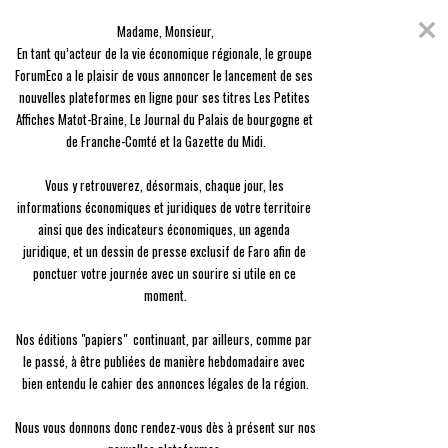
Skip
Coronavirus
to
Madame, Monsieur,

content
En raison de l'épidémie du Covid-19, nous avons décidé de vous offrir
En tant qu’acteur de la vie économique régionale, le groupe 
l'ensemble des contenus de nos 3 journaux, en guise de solidarité.
ForumEco a le plaisir de vous annoncer le lancement de ses 
nouvelles plateformes en ligne pour ses titres Les Petites 
menu
Affiches Matot-Braine, Le Journal du Palais de bourgogne et 
de Franche-Comté et la Gazette du Midi.

Vous y retrouverez, désormais, chaque jour, les 
informations économiques et juridiques de votre territoire 
ainsi que des indicateurs économiques, un agenda 
Agenda
Les « Rendez-vous de la retraite »
juridique, et un dessin de presse exclusif de Faro afin de 
Les « Rendez-vous de la retraite »
ponctuer votre journée avec un sourire si utile en ce 
moment.

A-
A+
Nos éditions "papiers"  continuant, par ailleurs, comme par 
28
Jui
le passé, à être publiées de manière hebdomadaire avec 
Le chômage partiel aura-t-il des conséquences sur la retraite ?
bien entendu le cahier des annonces légales de la région.

Faut-il engager des démarches lorsque l’on change de secteur
professionnel ? Quel est l’impact d’un congé parental sur mes
Nous vous donnons donc rendez-vous dès à présent sur nos 
cotisations ? Une expérience professionnelle à l’étranger est-