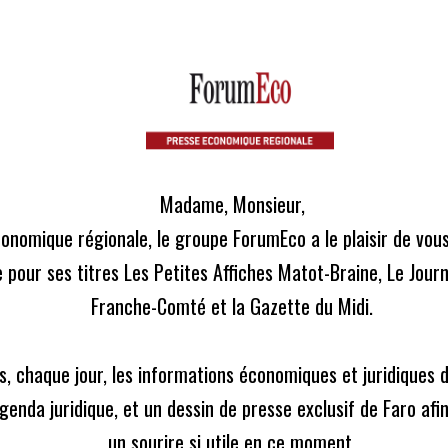
écidé de vous offrir l'ensemble des contenus de nos 3 journaux, en 
L
Madame, Monsieur,

ICLES
ACTUS LÉGALES
CONTACT
conomique régionale, le groupe ForumEco a le plaisir de vou
 pour ses titres Les Petites Affiches Matot-Braine, Le Journ
Franche-Comté et la Gazette du Midi.

ion d’honneur
a Légion d’honneur
, chaque jour, les informations économiques et juridiques de
enda juridique, et un dessin de presse exclusif de Faro afi
un sourire si utile en ce moment.
