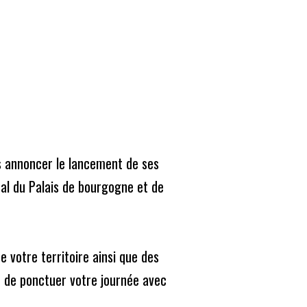
guise de solidarité.
Abonnez-vous
ire le journal
Mon compte
Recherche
pour
s annoncer le lancement de ses 
:
al du Palais de bourgogne et de 
Derniers articles
Un fromage plus écolo
 votre territoire ainsi que des 
n de ponctuer votre journée avec 
Après les intempéries, le golf de Reims regarde