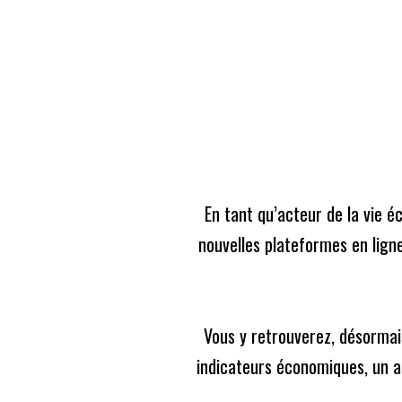
Skip
Coronavirus
to
En raison de l'épidémie du Covid-19, nous avons d
content
ART
En tant qu’acteur de la vie é
nouvelles plateformes en ligne
Dépêches
Martine Combemale reçoit la Lég
Martine Combemale reçoit l
Vous y retrouverez, désormais
indicateurs économiques, un ag
A-
A+