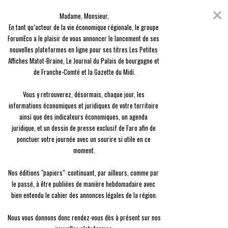
Skip
Coronavirus
to
Madame, Monsieur,

content
En raison de l'épidémie du Covid-19, nous avons décidé de vous offrir
En tant qu’acteur de la vie économique régionale, le groupe 
l'ensemble des contenus de nos 3 journaux, en guise de solidarité.
ForumEco a le plaisir de vous annoncer le lancement de ses 
nouvelles plateformes en ligne pour ses titres Les Petites 
menu
Affiches Matot-Braine, Le Journal du Palais de bourgogne et 
de Franche-Comté et la Gazette du Midi.

Vous y retrouverez, désormais, chaque jour, les 
informations économiques et juridiques de votre territoire 
ainsi que des indicateurs économiques, un agenda 
Dépêches
Mise à disposition d’équipement auprès des services d’aide à domicile
juridique, et un dessin de presse exclusif de Faro afin de 
Mise à disposition d’équipement auprès des services
ponctuer votre journée avec un sourire si utile en ce 
d’aide à domicile
moment.

A-
A+
Nos éditions "papiers"  continuant, par ailleurs, comme par 
le passé, à être publiées de manière hebdomadaire avec 
09/08
11:30
bien entendu le cahier des annonces légales de la région.

La Saône-et-Loire innove pour aider les Services d’aide à
domicile (Saad) à trouver et garder du personnel, indispensable
Nous vous donnons donc rendez-vous dès à présent sur nos 
pour permettre aux personnes âgées qui le souhaitent de