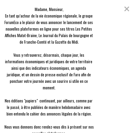
Skip
Coronavirus
to
Madame, Monsieur,

content
En raison de l'épidémie du Covid-19, nous avons décidé de vous offrir
En tant qu’acteur de la vie économique régionale, le groupe 
l'ensemble des contenus de nos 3 journaux, en guise de solidarité.
ForumEco a le plaisir de vous annoncer le lancement de ses 
nouvelles plateformes en ligne pour ses titres Les Petites 
menu
Affiches Matot-Braine, Le Journal du Palais de bourgogne et 
de Franche-Comté et la Gazette du Midi.

Vous y retrouverez, désormais, chaque jour, les 
informations économiques et juridiques de votre territoire 
ainsi que des indicateurs économiques, un agenda 
Viticulture
juridique, et un dessin de presse exclusif de Faro afin de 
De l’œnotourisme au Wine & Business Club
ponctuer votre journée avec un sourire si utile en ce 
moment.

Jacques Rivière
Le
12/06
Nos éditions "papiers"  continuant, par ailleurs, comme par 
le passé, à être publiées de manière hebdomadaire avec 
bien entendu le cahier des annonces légales de la région.

Nous vous donnons donc rendez-vous dès à présent sur nos 