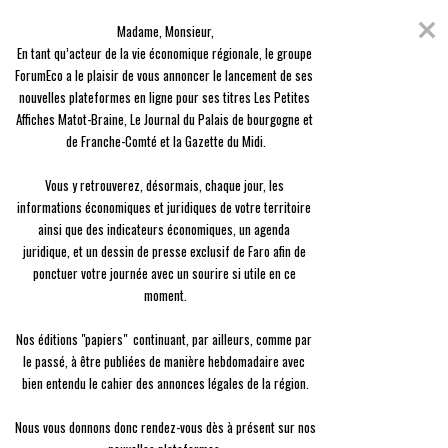
Skip
Coronavirus
to
Madame, Monsieur,

content
En raison de l'épidémie du Covid-19, nous avons décidé de vous offrir
En tant qu’acteur de la vie économique régionale, le groupe 
l'ensemble des contenus de nos 3 journaux, en guise de solidarité.
ForumEco a le plaisir de vous annoncer le lancement de ses 
nouvelles plateformes en ligne pour ses titres Les Petites 
menu
Affiches Matot-Braine, Le Journal du Palais de bourgogne et 
de Franche-Comté et la Gazette du Midi.

Vous y retrouverez, désormais, chaque jour, les 
informations économiques et juridiques de votre territoire 
ainsi que des indicateurs économiques, un agenda 
Tout Faro
juridique, et un dessin de presse exclusif de Faro afin de 
ponctuer votre journée avec un sourire si utile en ce 
Le regard de Faro du 12 juillet 2021
moment.

Nos éditions "papiers"  continuant, par ailleurs, comme par 
le passé, à être publiées de manière hebdomadaire avec 
bien entendu le cahier des annonces légales de la région.

Nous vous donnons donc rendez-vous dès à présent sur nos 